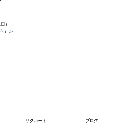
祝日）
受付）≫
リクルート
ブログ